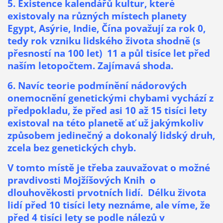
5. Existence kalendářů kultur, které
existovaly na různých místech planety
Egypt, Asýrie, Indie, Čína považují za rok 0,
tedy rok vzniku lidského života shodně (s
přesností na 100 let) 11 a půl tisíce let před
naším letopočtem. Zajímavá shoda.
6. Navíc teorie podmínění nádorových
onemocnění genetickými chybami vychází z
předpokladu, že před asi 10 až 15 tisíci lety
existoval na této planetě ať už jakýmkoliv
způsobem jedinečný a dokonalý lidský druh,
zcela bez genetických chyb.
V tomto místě je třeba zauvažovat o možné
pravdivosti Mojžíšových Knih o
dlouhověkosti prvotních lidí. Délku života
lidí před 10 tisíci lety neznáme, ale víme, že
před 4 tisíci lety se podle nálezů v