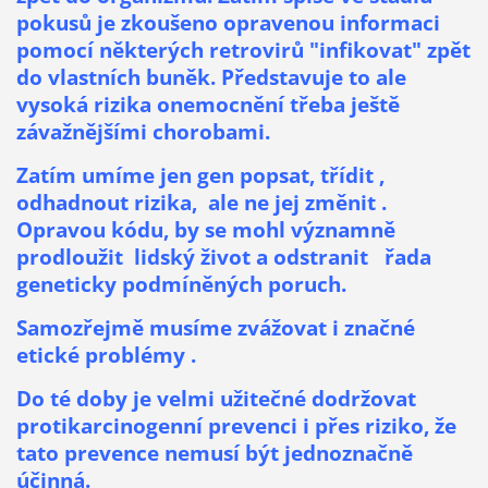
pokusů je zkoušeno opravenou informaci
pomocí některých retrovirů "infikovat" zpět
do vlastních buněk. Představuje to ale
vysoká rizika onemocnění třeba ještě
závažnějšími chorobami.
Zatím umíme jen gen popsat, třídit ,
odhadnout rizika, ale ne jej změnit .
Opravou kódu, by se mohl významně
prodloužit lidský život a odstranit řada
geneticky podmíněných poruch.
Samozřejmě musíme zvážovat i značné
etické problémy .
Do té doby je velmi užitečné dodržovat
protikarcinogenní prevenci i přes riziko, že
tato prevence nemusí být jednoznačně
účinná.