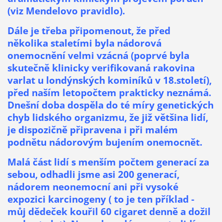
(viz Mendelovo pravidlo).
Dále je třeba připomenout, že před
několika staletími byla nádorová
onemocnění velmi vzácná (poprvé byla
skutečně klinicky verifikovaná rakovina
varlat u londýnských kominíků v 18.století),
před naším letopočtem prakticky neznámá.
Dnešní doba dospěla do té míry genetických
chyb lidského organizmu, že již většina lidí,
je dispozičně připravena i při malém
podnětu nádorovým bujením onemocnět.
Malá část lidí s menším počtem generací za
sebou, odhadli jsme asi 200 generací,
nádorem neonemocní ani při vysoké
expozici karcinogeny ( to je ten příklad -
můj dědeček kouřil 60 cigaret denně a dožil