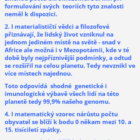
formulování svých teoriích tyto znalosti
neměl k dispozici.
2. I materialističtí vědci a filozofové
přiznávají, že lidský život vzniknul na
jednom jediném místě na světě - snad v
Africe ale možná i v Mezopotámii, kde v té
době byly nejpříznivější podmínky, a odtud
se rozšířil na celou planetu. Tedy nevznikl ve
více místech najednou.
Toto odpovídá shodné genetické i
imunologické výbavě všech lidí na této
planetě tedy 99,9% našeho genomu.
4. I matematický vzorec nárůstu počtu
obyvatel se blíží k bodu 0 někam mezi 10. a
15. tisíciletí zpátky.