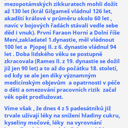
mezopotámských zikkuratech mohli dožít
až 130 let (král Gilgameš vládnul 126 let,
akadští králové v průměru okolo 60 let ,
navíc v bojových řadách stávali vedle sebe
děd i vnuk). První Faraon Horní a Dolní říše
Meni,zakladatel 1.dynastie, měl vlédnout
100 let a Pjopej II. z 6. dynastie vládnul 94
let . Doba lidského věku se postupně
zkracovala (Rames II. z 19. dynastie se dožil
již jen 90 let) a to až do počátku 18. století,
od kdy se ale jen díky významným
medicínským objevům a opatrnosti v péče
o děti a omezování pracovních rizik začal
věk opět prodlužovat.
Víme však , že dnes 4 z 5 padesátníků již
trvale užívají léky na snížení hladiny cukru,
kyseliny močové, léky na vyrovnání