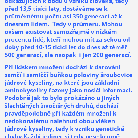
odkazujících k bodu 0 vzniku člověka, tedy
před 13,5 tisíci lety, dostáváme se k
průměrnému počtu asi 350 generací až k
dnešním lidem. Tedy v průměru. Mohou
ovšem existovat samozřejmě v nízkém
procentu lidé, kteří mohou mít za sebou od
doby před 10-15 ticíci let do dnes až téměř
500 generací, ale naopak i jen 200 generací.
Při lidském množení dochází k darování
samčí i samiččí buňkou poloviny šroubovice
jádrové kyseliny, na které jsou základní
aminokyseliny řazeny jako nosiči informací.
Podobně jak to bylo prokázáno u jiných
šlechtěných živočišných druhů, dochází
pravděpodobně při každém množení k
nedokonalému nalehnutí obou vléken
jádrové kyseliny, tedy k vzniku genetické
chyby.Každý jedinec si tedy nese kromě