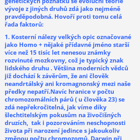
genetických poznatků se evoluční teorie
vývoje z jiných druhů zdá jako nejméně
pravděpodobná. Hovoří proti tomu celá
řada faktorů:
1. Kosterní nálezy velkých opic označované
jako Homo + nějaké přídavné jméno starší
více než 15 tisíc let nenesou známky
rozvinuté mozkovny, což je typický znak
lidského druhu . Většina moderních vědců
již dochází k závěrům, že ani člověk
neandrtálský ani kromagnonský mezi naše
předky nepatří.Navíc hranice v počtu
chromozomálních párů ( u člověka 23) se
zdá nepřekročitelná, jak víme díky
šlechtitelským pokusům na živočišných
druzích, tak i pozorováním neschopnosti
života při narození jedince s jakoukoliv
změnou počtu chromozomů. Darwin při