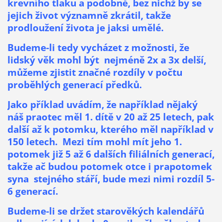
krevního tlaku a podobně, bez nichž by se
jejich život významně zkrátil, takže
prodloužení života je jaksi umělé.
Budeme-li tedy vycházet z možnosti, že
lidský věk mohl být nejméně 2x a 3x delší,
můžeme zjistit značné rozdíly v počtu
proběhlých generací předků.
Jako příklad uvádím, že například nějaký
náš praotec měl 1. dítě v 20 až 25 letech, pak
další až k potomku, kterého měl například v
150 letech. Mezi tím mohl mít jeho 1.
potomek již 5 až 6 dalších filiálních generací,
takže ač budou potomek otce i prapotomek
syna stejného stáří, bude mezi nimi rozdíl 5-
6 generací.
Budeme-li se držet starověkých kalendářů