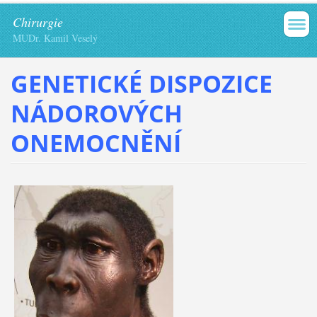
Chirurgie
MUDr. Kamil Veselý
GENETICKÉ DISPOZICE
NÁDOROVÝCH
ONEMOCNĚNÍ