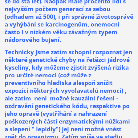
se do sta let). Naopak malé procento lidí s
nejvyšším počtem generací za sebou
(odhadem až 500), i při správné životosprávě
a vyhýbání se karcinogenům, onemocní
často i v nízkém věku závažným typem
nádorového bujení.
Technicky jsme zatím schopni rozpoznat jen
některé genetické chyby na řetězci jádrové
kyseliny, kdy můžeme zjistit zvýšená rizika
pro určité nemoci (což může z
preventivního hlediska alespoň snížit
expozici některých vyvolavatelů nemoci) ,
ale zatím není možné kauzální řešení -
ozdravění genetického kódu, respektive po
jeho opravě (vystříhání a nahrazení
poškozených částí enzymatickými nůžkami
a slepení " lepidly") jej není možné vnést
zpět do organizmu. Zatím spíše ve stadiu