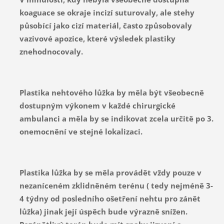
koaguace se okraje incizí suturovaly, ale stehy
působící jako cizí materiál, často způsobovaly
vazivové apozice, které výsledek plastiky
znehodnocovaly.
Plastika nehtového lůžka by měla být všeobecně
dostupným výkonem v každé chirurgické
ambulanci a měla by se indikovat zcela určitě po 3.
onemocnění ve stejné lokalizaci.
Plastika lůžka by se měla provádět vždy pouze v
nezaníceném zklidněném terénu ( tedy nejméně 3-
4 týdny od posledního ošetření nehtu pro zánět
lůžka) jinak její úspěch bude výrazně snížen.