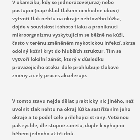
V okamžiku, kdy se jednorázově(úraz) nebo
postupně(například tlakem nevhodné obuvi)
vytvoří tlak nehtu na okraje nehtového lůžka,
dojde v souvislosti tohoto tlaku a proniknutí
mikroorganizmu vyskytujícím se běžně na kůži,
často v terénu změněném mykotickou infekcí, skrze
odolný kožní kryt do hlubších struktur. Tím se
vytvoří lokální zánět, který v důsledku
provázejícího otoku dále prohlubuje tlakové
změny a celý proces akceleruje.
V tomto stavu nejde dělat prakticky nic jiného, než
uvolnit tlak nehtu na okraj lůžka sestřižením jeho
okraje a to podél celé přiléhající strany. Většinou
pak rychle, dle stupně zánětu, dojde k vyhojení
během jednoho až tří dnů.