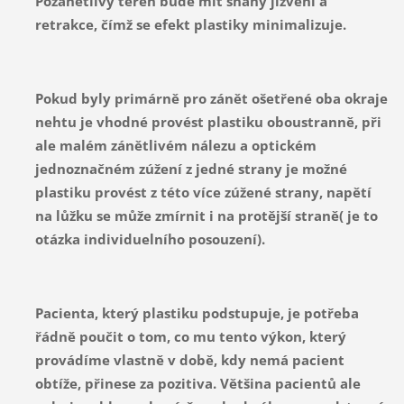
Pozánětlivý terén bude mít snahy jizvení a
retrakce, čímž se efekt plastiky minimalizuje.
Pokud byly primárně pro zánět ošetřené oba okraje
nehtu je vhodné provést plastiku oboustranně, při
ale malém zánětlivém nálezu a optickém
jednoznačném zúžení z jedné strany je možné
plastiku provést z této více zúžené strany, napětí
na lůžku se může zmírnit i na protější straně( je to
otázka individuelního posouzení).
Pacienta, který plastiku podstupuje, je potřeba
řádně poučit o tom, co mu tento výkon, který
provádíme vlastně v době, kdy nemá pacient
obtíže, přinese za pozitiva. Většina pacientů ale