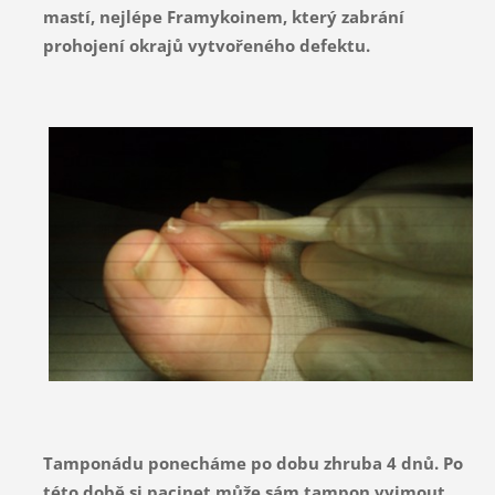
mastí, nejlépe Framykoinem, který zabrání
prohojení okrajů vytvořeného defektu.
Tamponádu ponecháme po dobu zhruba 4 dnů. Po
této době si pacinet může sám tampon vyjmout