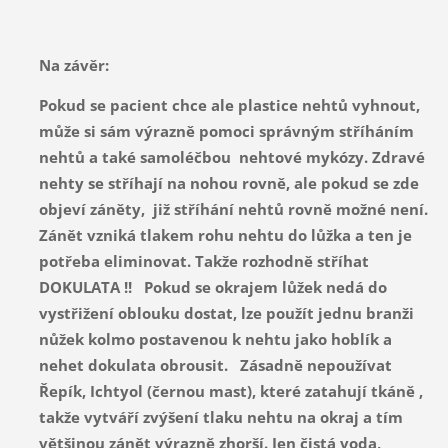
Na závěr:
Pokud se pacient chce ale plastice nehtů vyhnout,
může si sám výrazně pomoci správným stříháním
nehtů a také samoléčbou nehtové mykózy. Zdravé
nehty se stříhají na nohou rovně, ale pokud se zde
objeví záněty, již stříhání nehtů rovně možné není.
Zánět vzniká tlakem rohu nehtu do lůžka a ten je
potřeba eliminovat. Takže rozhodně stříhat
DOKULATA !! Pokud se okrajem lůžek nedá do
vystřižení oblouku dostat, lze použít jednu branži
nůžek kolmo postavenou k nehtu jako hoblík a
nehet dokulata obrousit. Zásadně nepoužívat
Řepík, Ichtyol (černou mast), které zatahují tkáně ,
takže vytváří zvýšení tlaku nehtu na okraj a tím
většinou zánět výrazně zhorší. Jen čistá voda,