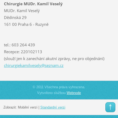
Chirurgie MUDr. Kamil Veselý
MUDr. Kamil Veselý
Dědinská 29
161 00 Praha 6 - Ruzyně
tel.: 603 264 439
Recepce: 220102113
(slouží jen k zanechání akutní zprávy, ne pro objednání)
chirurgi
ekamilve
sely@sez
nam.cz
© 2011 Všechna práva vyhrazena.
Vytvořeno službou
Webnode
Zobrazit:
Mobilní verzi
|
Standardní verzi