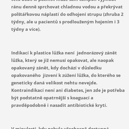
ránu denně sprchovat chladnou vodou a překrývat
polštářkovou náplastí do odhojení strupu (zhruba 2
týdny, ale u pacientů s prodlouženým hojením i 3
týdny a více).
Indikací k plastice lůžka není jednorázový zánět
lůžka, který se již nemusí opakovat, ale naopak
opakovaný zánět, kdy dochází v důsledku
opakovaného jizvení k zúžení lůžka, do kterého se
geneticky daná velikost nehtu nevejde.
Kontraindikací není ani diabetes, jen zde je potřeba
být podstatně opatrnější s koaguací a
pravděpodobně i nasadit antibiotické krytí.
V minulosti, kdy nebyla všeobecně dostupná