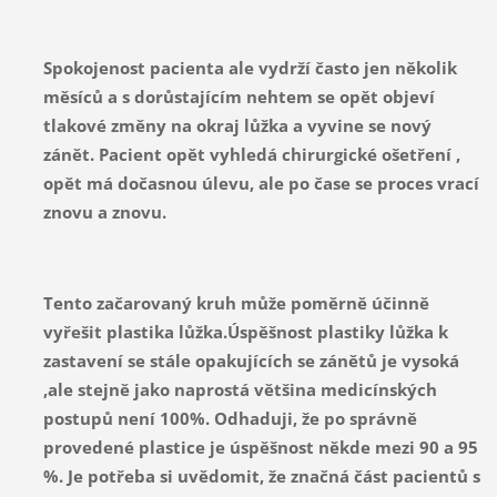
Spokojenost pacienta ale vydrží často jen několik
měsíců a s dorůstajícím nehtem se opět objeví
tlakové změny na okraj lůžka a vyvine se nový
zánět. Pacient opět vyhledá chirurgické ošetření ,
opět má dočasnou úlevu, ale po čase se proces vrací
znovu a znovu.
Tento začarovaný kruh může poměrně účinně
vyřešit plastika lůžka.Úspěšnost plastiky lůžka k
zastavení se stále opakujících se zánětů je vysoká
,ale stejně jako naprostá většina medicínských
postupů není 100%. Odhaduji, že po správně
provedené plastice je úspěšnost někde mezi 90 a 95
%. Je potřeba si uvědomit, že značná část pacientů s