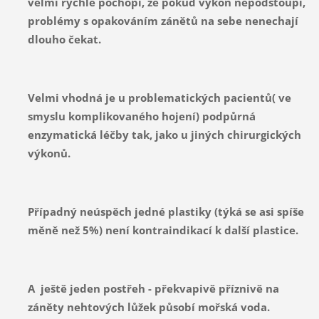
velmi rychle pochopí, že pokud výkon nepodstoupí,
problémy s opakováním zánětů na sebe nenechají
dlouho čekat.
Velmi vhodná je u problematických pacientů( ve
smyslu komplikovaného hojení) podpůrná
enzymatická léčby tak, jako u jiných chirurgických
výkonů.
Případný neúspěch jedné plastiky (týká se asi spíše
měně než 5%) není kontraindikací k další plastice.
A ještě jeden postřeh - překvapivě příznivě na
záněty nehtových lůžek působí mořská voda.