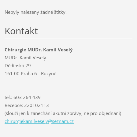
Nebyly nalezeny žádné štítky.
Kontakt
Chirurgie MUDr. Kamil Veselý
MUDr. Kamil Veselý
Dědinská 29
161 00 Praha 6 - Ruzyně
tel.: 603 264 439
Recepce: 220102113
(slouží jen k zanechání akutní zprávy, ne pro objednání)
chirurgi
ekamilve
sely@sez
nam.cz