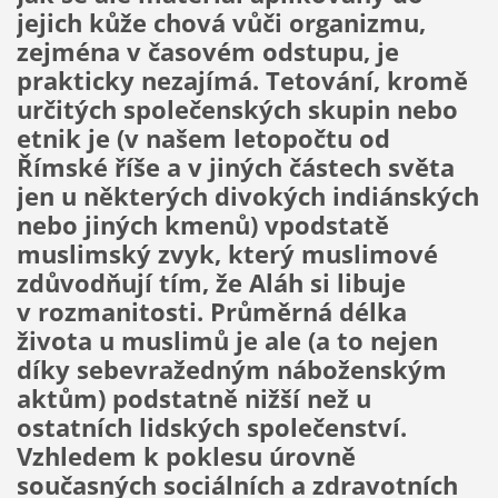
jejich kůže chová vůči organizmu,
zejména v časovém odstupu, je
prakticky nezajímá. Tetování, kromě
určitých společenských skupin nebo
etnik je (v našem letopočtu od
Římské říše a v jiných částech světa
jen u některých divokých indiánských
nebo jiných kmenů) vpodstatě
muslimský zvyk, který muslimové
zdůvodňují tím, že Aláh si libuje
v rozmanitosti. Průměrná délka
života u muslimů je ale (a to nejen
díky sebevražedným náboženským
aktům) podstatně nižší než u
ostatních lidských společenství.
Vzhledem k poklesu úrovně
současných sociálních a zdravotních