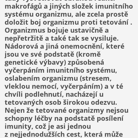
makrofágů a jiných složek imunitního
systému organizmu, ale zcela prostě
doložit boj organizmu proti tetování .
Organizmus bojuje ustavičně a
nepřetržitě a také tak se vysiluje.
Nádorová a jiná onemocnění, které
jsou ve své podstatě (kromě
genetické výbavy) způsobená
vyčerpáním imunitního systému,
oslabením organizmu (stresem,
vleklou nemocí, vyčerpáním) a v té
chvíli podlehnutí, nacházejí u
tetovaných osob širokou odezvu.
Nejen že tetované organizmy nejsou
schopny léčby na podstatě posílení
imunity, což je asi jednou
z nejjednodužších cest, která může