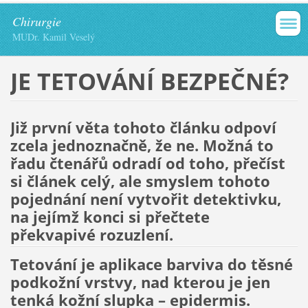
Chirurgie
MUDr. Kamil Veselý
JE TETOVÁNÍ BEZPEČNÉ?
Již první věta tohoto článku odpoví
zcela jednoznačně, že ne. Možná to
řadu čtenářů odradí od toho, přečíst
si článek celý, ale smyslem tohoto
pojednání není vytvořit detektivku,
na jejímž konci si přečtete
překvapivé rozuzlení.
Tetování je aplikace barviva do těsné
podkožní vrstvy, nad kterou je jen
tenká kožní slupka – epidermis.