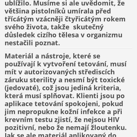
ublížilo. Musíme si ale uvědomit, že
většina pistolníků umírala před
třícátým vzácněji čtyřicátým rokem
svého života, takže skutečný
důsledek cizího tělesa v organizmu
nestačili poznat.
Materiál a nástroje, které se
používají k vytvoření tetování, musí
mít v autorizovaných střediscích
záruku sterility a nesmí být toxické
(jedovaté), což jsou jediná kriteria,
která musí splňovat. Klienti jsou po
aplikace tetování spokojeni, pokud
jim nepropukne kožní infekce a při
krevním testu zjistí, že nejsou HIV
pozitivní, nebo že nemají žloutenku.
Jak se ale materiál aplikovaný do